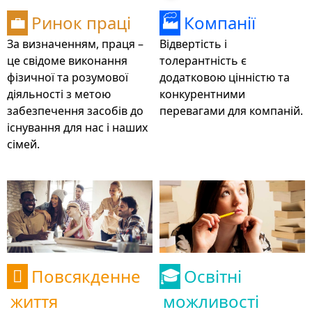
Ринок праці
Компанії
💼
🏭
За визначенням, праця –
Відвертість і
це свідоме виконання
толерантність є
фізичної та розумової
додатковою цінністю та
діяльності з метою
конкурентними
забезпечення засобів до
перевагами для компаній.
існування для нас і наших
сімей.
Повсякденне
Освітні

🎓
життя
можливості