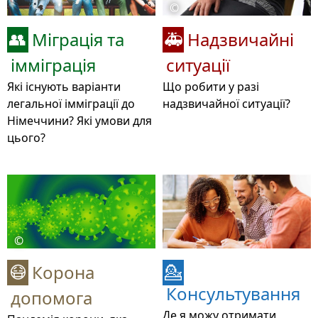
©
Міграція та
Надзвичайні
👥
🚑
імміграція
ситуації
Які існують варіанти
Що робити у разі
легальної імміграції до
надзвичайної ситуації?
Німеччини? Які умови для
цього?
©
Корона
😷
💁
Консультування
допомога
Де я можу отримати