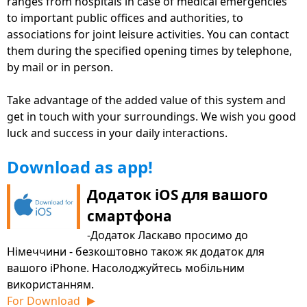
ranges from hospitals in case of medical emergencies
для кращого балансу між роботою та особистим
to important public offices and authorities, to
життям, доступна у вигляді безкоштовних
associations for joint leisure activities. You can contact
програм, веб-сайтів і програмного
them during the specified opening times by telephone,
by mail or in person.
забезпечення для ПК
У новому розділі «Ринок праці» подано багато
Take advantage of the added value of this system and
порад та інформації, які допоможуть вам почати
get in touch with your surroundings. We wish you good
роботу в світі
luck and success in your daily interactions.
Анімовані пояснювальні відео безпосередньо в
Download as app!
багатьох областях допомагають легко зрозуміти
й вивчити німецьку мову
Додаток iOS для вашого
Тепер доступний також польською та чеською
смартфона
мовами для кращого сусідства
-Додаток Ласкаво просимо до
Німеччини - безкоштовно також як додаток для
Сфера освітніх пропозицій допомагає успішно
вашого iPhone. Насолоджуйтесь мобільним
опанувати мову для кращого розуміння
використанням.
Новий регіон Передня Померанія-Грайфвальд
For Download
▶