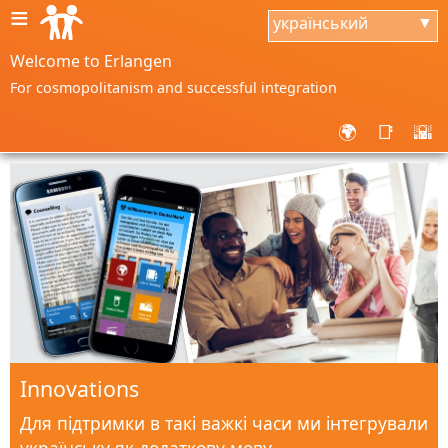
≡
український
▼
Welcome to Erlangen
For cosmopolitanism and successful integration
🌍
📑
🌇
Innovations
Для підтримки в такі важкі часи ми інтегрували