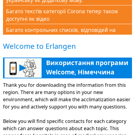
українську як додаткову мову.
Багато текстів категорії Corona тепер також
доступні як відео
Багато контрольних списків, відповідей на
поширені запитання та документів доступні в
Welcome to Erlangen
розділі Corona Help
Нова категорія Corona-Aid, щоб підтримати всіх
Використання програми
людей у цей кризовий час знаннями
▶
Welcome, Німеччина
Новий розділ «Освіта» допомагає багатьма
порадами, адресами та інформацією в
Thank you for downloading the information from this
подальшому навчанні, щоб знайти свій шлях на
region. There are many options in your new
німецький ринок праці
environment, which will make the acclimatization easier
for you and actively support you with many questions.
Додаток Welcome в Німеччині тепер просто та
широко доступний у вигляді веб-версії на
Below you will find specific contacts for each category
deutschland.welcome-app-germany.de
which can answer questions about each topic. This
Платформа Sisters www.Familie-und-Beruf.online