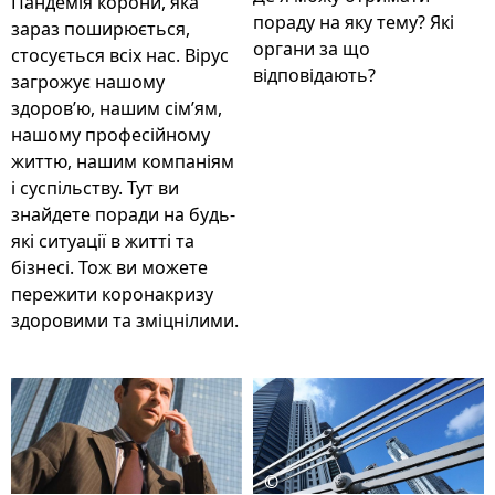
Пандемія корони, яка
пораду на яку тему? Які
зараз поширюється,
органи за що
стосується всіх нас. Вірус
відповідають?
загрожує нашому
здоров’ю, нашим сім’ям,
нашому професійному
життю, нашим компаніям
і суспільству. Тут ви
знайдете поради на будь-
які ситуації в житті та
бізнесі. Тож ви можете
пережити коронакризу
здоровими та зміцнілими.
©